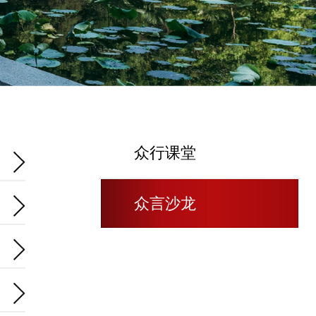
众行课堂
众言沙龙